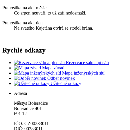
Pranostika na akt. měsíc
Co srpen neuvaří, to už září nedosmaží.
Pranostika na akt. den
Na svatého Kajetána otvírá se stodol brána.
Rychlé odkazy
Rezervace sálu a přísálí
Mapa závad
Mapa inženýrských sítí
Odběr novinek
Užitečné odkazy
Adresa
Městys Boleradice
Boleradice 401
691 12
IČO: CZ00283011
DIČ: 00283011