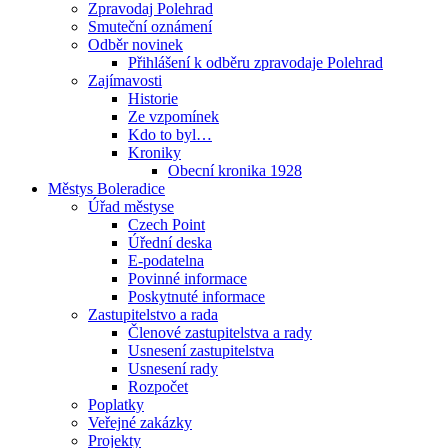
Zpravodaj Polehrad
Smuteční oznámení
Odběr novinek
Přihlášení k odběru zpravodaje Polehrad
Zajímavosti
Historie
Ze vzpomínek
Kdo to byl…
Kroniky
Obecní kronika 1928
Městys Boleradice
Úřad městyse
Czech Point
Úřední deska
E-podatelna
Povinné informace
Poskytnuté informace
Zastupitelstvo a rada
Členové zastupitelstva a rady
Usnesení zastupitelstva
Usnesení rady
Rozpočet
Poplatky
Veřejné zakázky
Projekty