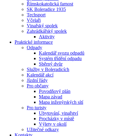
Římskokatolická farnost
SK Boleradice 1935
Techsport
Včelaři
Vinařský spolek
Zahrádkářský spolek
Aktivity
Praktické informace
Odpady
Kalendář svozu odpadů
Systém třídění odpadu
Sběrný dvůr
Služby v Boleradicích
Kalendář akcí
Jízdní řády
Pro občany
Povodňový plán
Mapa závad
Mapa inženýrských sítí
Pro turisty
Ubytování, vinařství
Procházky v místě
Výlety v okolí
Užitečné odkazy
Kontakty