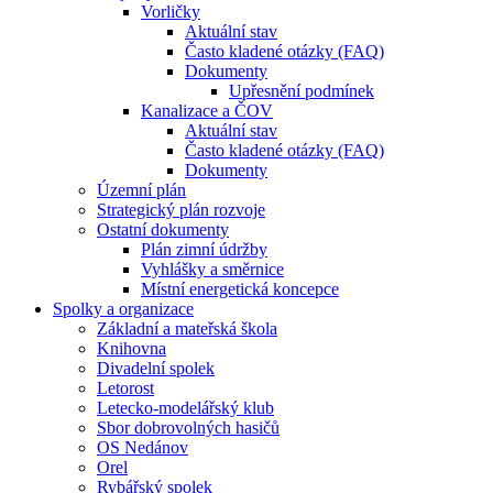
Vorličky
Aktuální stav
Často kladené otázky (FAQ)
Dokumenty
Upřesnění podmínek
Kanalizace a ČOV
Aktuální stav
Často kladené otázky (FAQ)
Dokumenty
Územní plán
Strategický plán rozvoje
Ostatní dokumenty
Plán zimní údržby
Vyhlášky a směrnice
Místní energetická koncepce
Spolky a organizace
Základní a mateřská škola
Knihovna
Divadelní spolek
Letorost
Letecko-modelářský klub
Sbor dobrovolných hasičů
OS Nedánov
Orel
Rybářský spolek