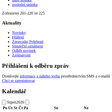
další stránka
poslední stránka
Zobrazeno
201
-
220
ze 225
Aktuality
Novinky
Hlášení
Zpravodaj Polehrad
Smuteční oznámení
Odběr novinek
Zajímavosti
Přihlášení k odběru zpráv
Dostávejte
informace z našeho webu
prostřednictvím SMS a e-mailů
Chci se zaregistrovat
Kalendář
Srpen
2026
Po
Út
St
Čt
Pá
So
Ne