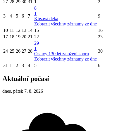
27
28
29
30
31
1
2
8
1
3
4
5
6
7
9
Kósavá deka
Zobrazit všechny záznamy ze dne
10
11
12
13
14
15
16
17
18
19
20
21
22
23
29
1
24
25
26
27
28
30
Oslavy 130 let založení sboru
Zobrazit všechny záznamy ze dne
31
1
2
3
4
5
6
Aktuální počasí
dnes, pátek 7. 8. 2026