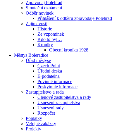
Zpravodaj Polehrad
Smuteční oznámení
Odběr novinek
Přihlášení k odběru zpravodaje Polehrad
Zajímavosti
Historie
Ze vzpomínek
Kdo to byl…
Kroniky
Obecní kronika 1928
Městys Boleradice
Úřad městyse
Czech Point
Úřední deska
E-podatelna
Povinné informace
Poskytnuté informace
Zastupitelstvo a rada
Členové zastupitelstva a rady
Usnesení zastupitelstva
Usnesení rady
Rozpočet
Poplatky
Veřejné zakázky
Projekty