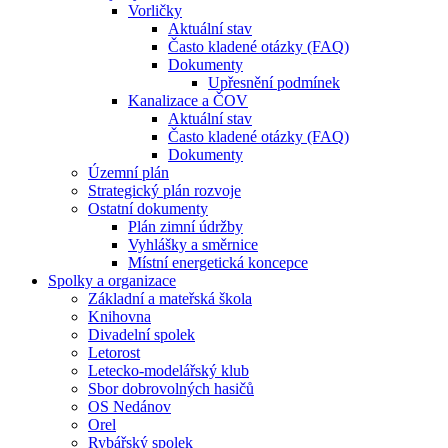
Vorličky
Aktuální stav
Často kladené otázky (FAQ)
Dokumenty
Upřesnění podmínek
Kanalizace a ČOV
Aktuální stav
Často kladené otázky (FAQ)
Dokumenty
Územní plán
Strategický plán rozvoje
Ostatní dokumenty
Plán zimní údržby
Vyhlášky a směrnice
Místní energetická koncepce
Spolky a organizace
Základní a mateřská škola
Knihovna
Divadelní spolek
Letorost
Letecko-modelářský klub
Sbor dobrovolných hasičů
OS Nedánov
Orel
Rybářský spolek