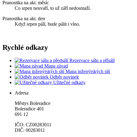
Pranostika na akt. měsíc
Co srpen neuvaří, to už září nedosmaží.
Pranostika na akt. den
Když srpen pálí, bude pálit i víno.
Rychlé odkazy
Rezervace sálu a přísálí
Mapa závad
Mapa inženýrských sítí
Odběr novinek
Užitečné odkazy
Adresa
Městys Boleradice
Boleradice 401
691 12
IČO: CZ00283011
DIČ: 00283011