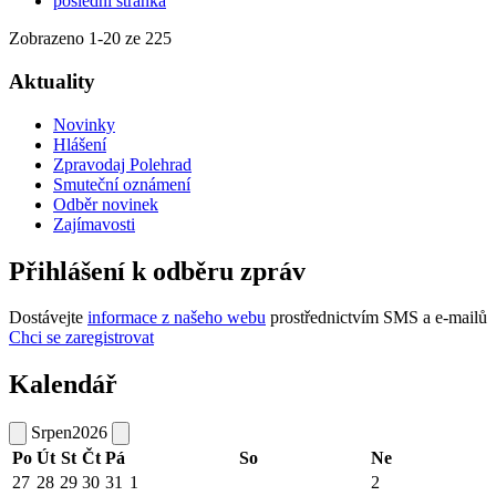
poslední stránka
Zobrazeno
1
-
20
ze 225
Aktuality
Novinky
Hlášení
Zpravodaj Polehrad
Smuteční oznámení
Odběr novinek
Zajímavosti
Přihlášení k odběru zpráv
Dostávejte
informace z našeho webu
prostřednictvím SMS a e-mailů
Chci se zaregistrovat
Kalendář
Srpen
2026
Po
Út
St
Čt
Pá
So
Ne
27
28
29
30
31
1
2