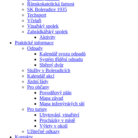
Římskokatolická farnost
SK Boleradice 1935
Techsport
Včelaři
Vinařský spolek
Zahrádkářský spolek
Aktivity
Praktické informace
Odpady
Kalendář svozu odpadů
Systém třídění odpadu
Sběrný dvůr
Služby v Boleradicích
Kalendář akcí
Jízdní řády
Pro občany
Povodňový plán
Mapa závad
Mapa inženýrských sítí
Pro turisty
Ubytování, vinařství
Procházky v místě
Výlety v okolí
Užitečné odkazy
Kontakty