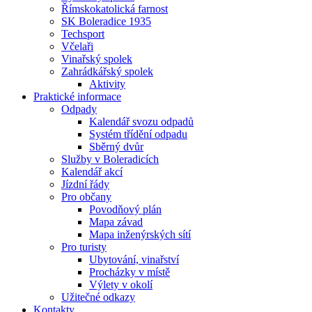
Římskokatolická farnost
SK Boleradice 1935
Techsport
Včelaři
Vinařský spolek
Zahrádkářský spolek
Aktivity
Praktické informace
Odpady
Kalendář svozu odpadů
Systém třídění odpadu
Sběrný dvůr
Služby v Boleradicích
Kalendář akcí
Jízdní řády
Pro občany
Povodňový plán
Mapa závad
Mapa inženýrských sítí
Pro turisty
Ubytování, vinařství
Procházky v místě
Výlety v okolí
Užitečné odkazy
Kontakty