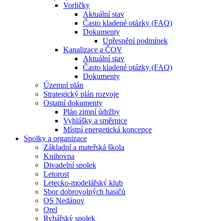
Vorličky
Aktuální stav
Často kladené otázky (FAQ)
Dokumenty
Upřesnění podmínek
Kanalizace a ČOV
Aktuální stav
Často kladené otázky (FAQ)
Dokumenty
Územní plán
Strategický plán rozvoje
Ostatní dokumenty
Plán zimní údržby
Vyhlášky a směrnice
Místní energetická koncepce
Spolky a organizace
Základní a mateřská škola
Knihovna
Divadelní spolek
Letorost
Letecko-modelářský klub
Sbor dobrovolných hasičů
OS Nedánov
Orel
Rybářský spolek