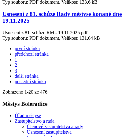
Typ souboru: PDF dokument, Velikost: 133,6 kB
Usnesení z 81. schůze Rady městyse konané dne
19.11.2025
Usnesení z 81. schůze RM - 19.11.2025.pdf
Typ souboru: PDF dokument, Velikost: 131,64 kB
první stránka
předchozí stránka
1
2
3
další stránka
poslední stránka
Zobrazeno
1
-
20
ze 476
Městys Boleradice
Úřad městyse
Zastupitelstvo a rada
Členové zastupitelstva a rady
Usnesení zastupitelstva