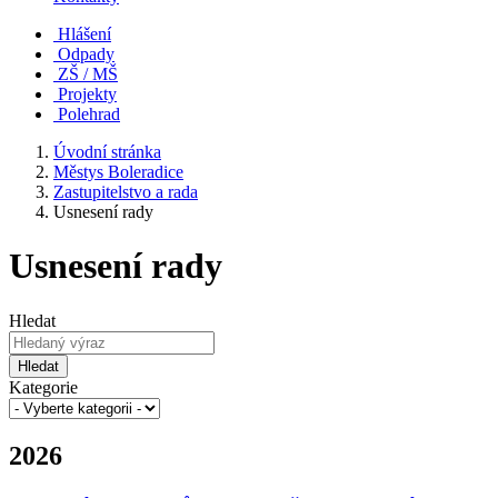
Hlášení
Odpady
ZŠ / MŠ
Projekty
Polehrad
Úvodní stránka
Městys Boleradice
Zastupitelstvo a rada
Usnesení rady
Usnesení rady
Hledat
Hledat
Kategorie
2026