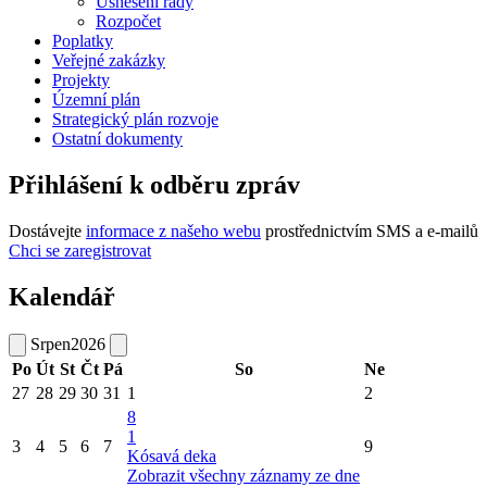
Usnesení rady
Rozpočet
Poplatky
Veřejné zakázky
Projekty
Územní plán
Strategický plán rozvoje
Ostatní dokumenty
Přihlášení k odběru zpráv
Dostávejte
informace z našeho webu
prostřednictvím SMS a e-mailů
Chci se zaregistrovat
Kalendář
Srpen
2026
Po
Út
St
Čt
Pá
So
Ne
27
28
29
30
31
1
2
8
1
3
4
5
6
7
9
Kósavá deka
Zobrazit všechny záznamy ze dne