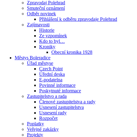
Zpravodaj Polehrad
Smuteční oznámení
Odběr novinek
Přihlášení k odběru zpravodaje Polehrad
Zajímavosti
Historie
Ze vzpomínek
Kdo to byl…
Kroniky
Obecní kronika 1928
Městys Boleradice
Úřad městyse
Czech Point
Úřední deska
E-podatelna
Povinné informace
Poskytnuté informace
Zastupitelstvo a rada
Členové zastupitelstva a rady
Usnesení zastupitelstva
Usnesení rady
Rozpočet
Poplatky
Veřejné zakázky
Projekty