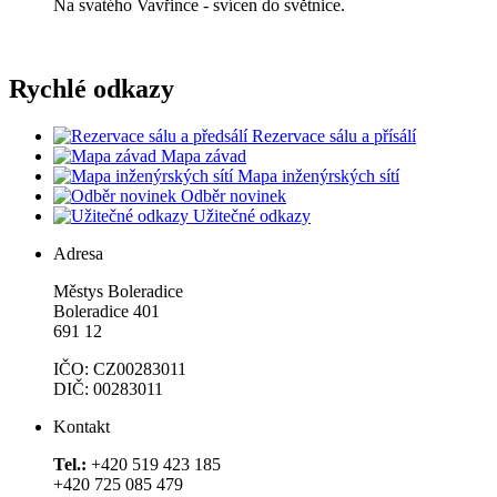
Na svatého Vavřince - svícen do světnice.
Rychlé odkazy
Rezervace sálu a přísálí
Mapa závad
Mapa inženýrských sítí
Odběr novinek
Užitečné odkazy
Adresa
Městys Boleradice
Boleradice 401
691 12
IČO: CZ00283011
DIČ: 00283011
Kontakt
Tel.:
+420 519 423 185
+420 725 085 479