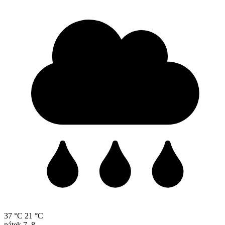
37 °C
21 °C
pátek
7. 8.