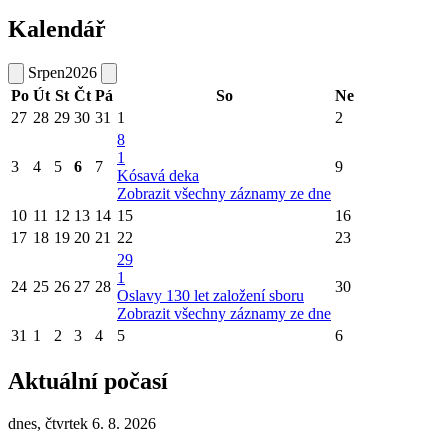
Kalendář
Srpen
2026
Po
Út
St
Čt
Pá
So
Ne
27
28
29
30
31
1
2
8
1
3
4
5
6
7
9
Kósavá deka
Zobrazit všechny záznamy ze dne
10
11
12
13
14
15
16
17
18
19
20
21
22
23
29
1
24
25
26
27
28
30
Oslavy 130 let založení sboru
Zobrazit všechny záznamy ze dne
31
1
2
3
4
5
6
Aktuální počasí
dnes, čtvrtek 6. 8. 2026