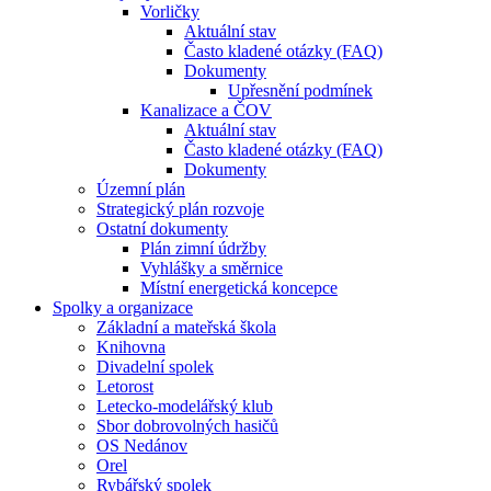
Vorličky
Aktuální stav
Často kladené otázky (FAQ)
Dokumenty
Upřesnění podmínek
Kanalizace a ČOV
Aktuální stav
Často kladené otázky (FAQ)
Dokumenty
Územní plán
Strategický plán rozvoje
Ostatní dokumenty
Plán zimní údržby
Vyhlášky a směrnice
Místní energetická koncepce
Spolky a organizace
Základní a mateřská škola
Knihovna
Divadelní spolek
Letorost
Letecko-modelářský klub
Sbor dobrovolných hasičů
OS Nedánov
Orel
Rybářský spolek