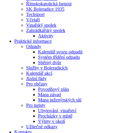
Římskokatolická farnost
SK Boleradice 1935
Techsport
Včelaři
Vinařský spolek
Zahrádkářský spolek
Aktivity
Praktické informace
Odpady
Kalendář svozu odpadů
Systém třídění odpadu
Sběrný dvůr
Služby v Boleradicích
Kalendář akcí
Jízdní řády
Pro občany
Povodňový plán
Mapa závad
Mapa inženýrských sítí
Pro turisty
Ubytování, vinařství
Procházky v místě
Výlety v okolí
Užitečné odkazy
Kontakty