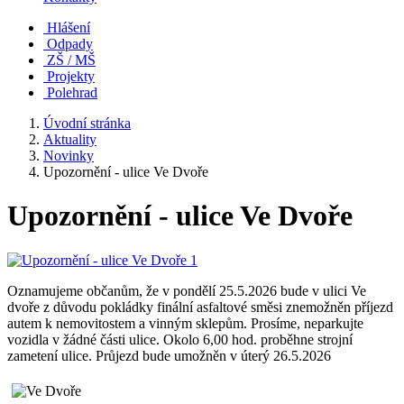
Hlášení
Odpady
ZŠ / MŠ
Projekty
Polehrad
Úvodní stránka
Aktuality
Novinky
Upozornění - ulice Ve Dvoře
Upozornění - ulice Ve Dvoře
Oznamujeme občanům, že v pondělí 25.5.2026 bude v ulici Ve
dvoře z důvodu pokládky finální asfaltové směsi znemožněn příjezd
autem k nemovitostem a vinným sklepům. Prosíme, neparkujte
vozidla v žádné části ulice. Okolo 6,00 hod. proběhne strojní
zametení ulice. Průjezd bude umožněn v úterý 26.5.2026