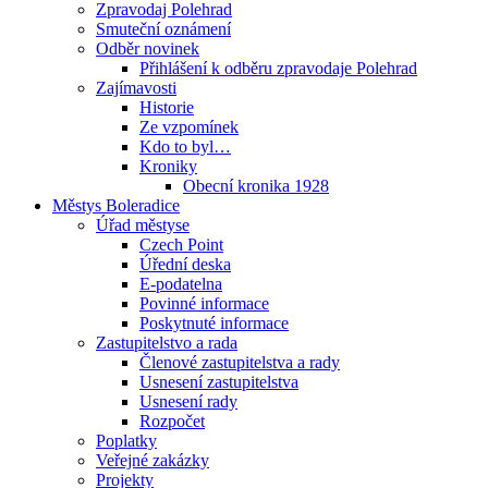
Zpravodaj Polehrad
Smuteční oznámení
Odběr novinek
Přihlášení k odběru zpravodaje Polehrad
Zajímavosti
Historie
Ze vzpomínek
Kdo to byl…
Kroniky
Obecní kronika 1928
Městys Boleradice
Úřad městyse
Czech Point
Úřední deska
E-podatelna
Povinné informace
Poskytnuté informace
Zastupitelstvo a rada
Členové zastupitelstva a rady
Usnesení zastupitelstva
Usnesení rady
Rozpočet
Poplatky
Veřejné zakázky
Projekty