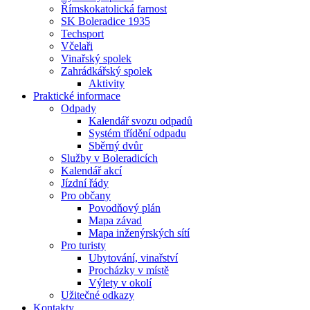
Římskokatolická farnost
SK Boleradice 1935
Techsport
Včelaři
Vinařský spolek
Zahrádkářský spolek
Aktivity
Praktické informace
Odpady
Kalendář svozu odpadů
Systém třídění odpadu
Sběrný dvůr
Služby v Boleradicích
Kalendář akcí
Jízdní řády
Pro občany
Povodňový plán
Mapa závad
Mapa inženýrských sítí
Pro turisty
Ubytování, vinařství
Procházky v místě
Výlety v okolí
Užitečné odkazy
Kontakty