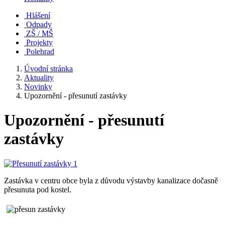
Hlášení
Odpady
ZŠ / MŠ
Projekty
Polehrad
Úvodní stránka
Aktuality
Novinky
Upozornění - přesunutí zastávky
Upozornění - přesunutí
zastávky
Zastávka v centru obce byla z důvodu výstavby kanalizace dočasně
přesunuta pod kostel.