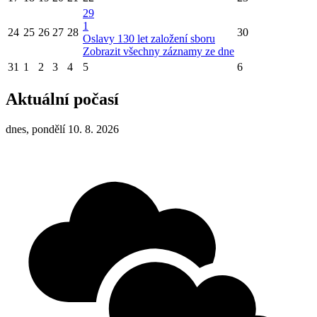
29
1
24
25
26
27
28
30
Oslavy 130 let založení sboru
Zobrazit všechny záznamy ze dne
31
1
2
3
4
5
6
Aktuální počasí
dnes, pondělí 10. 8. 2026