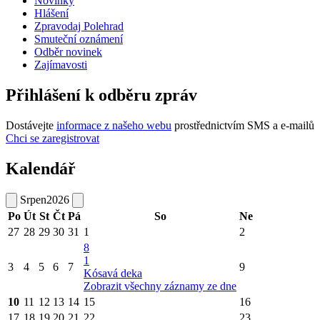
Novinky
Hlášení
Zpravodaj Polehrad
Smuteční oznámení
Odběr novinek
Zajímavosti
Přihlášení k odběru zpráv
Dostávejte
informace z našeho webu
prostřednictvím SMS a e-mailů
Chci se zaregistrovat
Kalendář
Srpen
2026
Po
Út
St
Čt
Pá
So
Ne
27
28
29
30
31
1
2
8
1
3
4
5
6
7
9
Kósavá deka
Zobrazit všechny záznamy ze dne
10
11
12
13
14
15
16
17
18
19
20
21
22
23