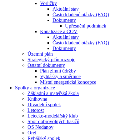
Vorličky
Aktuální stav
Často kladené otázky (FAQ)
Dokumenty
Upřesnění podmínek
Kanalizace a ČOV
Aktuální stav
Často kladené otázky (FAQ)
Dokumenty
Územní plán
Strategický plán rozvoje
Ostatní dokumenty
Plán zimní údržby
Vyhlášky a směrnice
Místní energetická koncepce
Spolky a organizace
Základní a mateřská škola
Knihovna
Divadelní spolek
Letorost
Letecko-modelářský klub
Sbor dobrovolných hasičů
OS Nedánov
Orel
Rybářský spolek