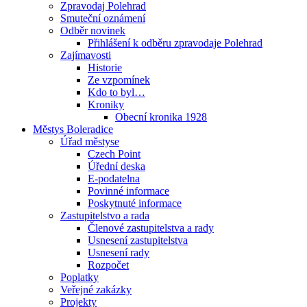
Zpravodaj Polehrad
Smuteční oznámení
Odběr novinek
Přihlášení k odběru zpravodaje Polehrad
Zajímavosti
Historie
Ze vzpomínek
Kdo to byl…
Kroniky
Obecní kronika 1928
Městys Boleradice
Úřad městyse
Czech Point
Úřední deska
E-podatelna
Povinné informace
Poskytnuté informace
Zastupitelstvo a rada
Členové zastupitelstva a rady
Usnesení zastupitelstva
Usnesení rady
Rozpočet
Poplatky
Veřejné zakázky
Projekty