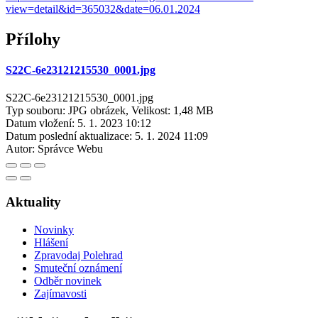
view=detail&id=365032&date=06.01.2024
Přílohy
S22C-6e23121215530_0001.jpg
S22C-6e23121215530_0001.jpg
Typ souboru: JPG obrázek, Velikost: 1,48 MB
Datum vložení:
5. 1. 2023 10:12
Datum poslední aktualizace:
5. 1. 2024 11:09
Autor:
Správce Webu
Aktuality
Novinky
Hlášení
Zpravodaj Polehrad
Smuteční oznámení
Odběr novinek
Zajímavosti