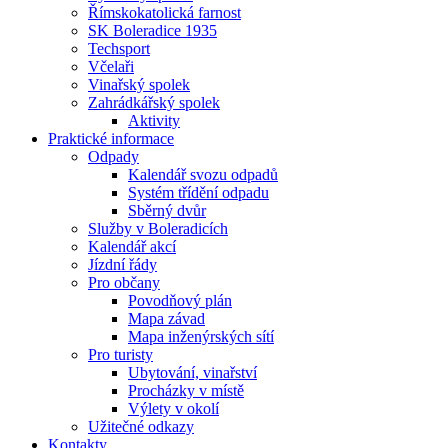
Římskokatolická farnost
SK Boleradice 1935
Techsport
Včelaři
Vinařský spolek
Zahrádkářský spolek
Aktivity
Praktické informace
Odpady
Kalendář svozu odpadů
Systém třídění odpadu
Sběrný dvůr
Služby v Boleradicích
Kalendář akcí
Jízdní řády
Pro občany
Povodňový plán
Mapa závad
Mapa inženýrských sítí
Pro turisty
Ubytování, vinařství
Procházky v místě
Výlety v okolí
Užitečné odkazy
Kontakty