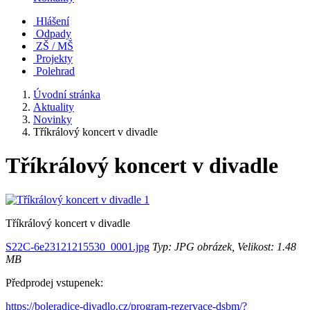
Hlášení
Odpady
ZŠ / MŠ
Projekty
Polehrad
Úvodní stránka
Aktuality
Novinky
Tříkrálový koncert v divadle
Tříkrálový koncert v divadle
Tříkrálový koncert v divadle
S22C-6e23121215530_0001.jpg
Typ: JPG obrázek, Velikost: 1.48
MB
Předprodej vstupenek:
https://boleradice-divadlo.cz/program-rezervace-dsbm/?