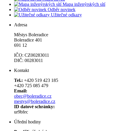
Mapa inženýrských sítí
Odběr novinek
Užitečné odkazy
Adresa
Městys Boleradice
Boleradice 401
691 12
IČO: CZ00283011
DIČ: 00283011
Kontakt
Tel.:
+420 519 423 185
+420 725 085 479
Email:
obec@boleradice.cz
mestys@boleradice.cz
ID datové schránky:
ur9bfec
Úřední hodiny