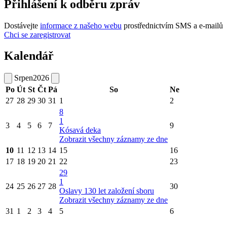
Přihlášení k odběru zpráv
Dostávejte
informace z našeho webu
prostřednictvím SMS a e-mailů
Chci se zaregistrovat
Kalendář
Srpen
2026
Po
Út
St
Čt
Pá
So
Ne
27
28
29
30
31
1
2
8
1
3
4
5
6
7
9
Kósavá deka
Zobrazit všechny záznamy ze dne
10
11
12
13
14
15
16
17
18
19
20
21
22
23
29
1
24
25
26
27
28
30
Oslavy 130 let založení sboru
Zobrazit všechny záznamy ze dne
31
1
2
3
4
5
6