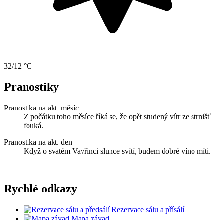
32/12 °C
Pranostiky
Pranostika na akt. měsíc
Z počátku toho měsíce říká se, že opět studený vítr ze strnišť
fouká.
Pranostika na akt. den
Když o svatém Vavřinci slunce svítí, budem dobré víno míti.
Rychlé odkazy
Rezervace sálu a přísálí
Mapa závad