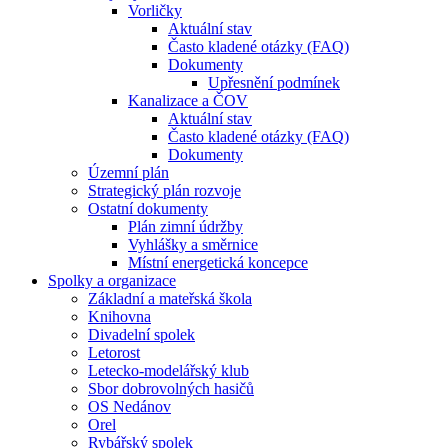
Vorličky
Aktuální stav
Často kladené otázky (FAQ)
Dokumenty
Upřesnění podmínek
Kanalizace a ČOV
Aktuální stav
Často kladené otázky (FAQ)
Dokumenty
Územní plán
Strategický plán rozvoje
Ostatní dokumenty
Plán zimní údržby
Vyhlášky a směrnice
Místní energetická koncepce
Spolky a organizace
Základní a mateřská škola
Knihovna
Divadelní spolek
Letorost
Letecko-modelářský klub
Sbor dobrovolných hasičů
OS Nedánov
Orel
Rybářský spolek