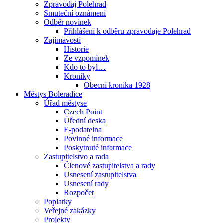
Zpravodaj Polehrad
Smuteční oznámení
Odběr novinek
Přihlášení k odběru zpravodaje Polehrad
Zajímavosti
Historie
Ze vzpomínek
Kdo to byl…
Kroniky
Obecní kronika 1928
Městys Boleradice
Úřad městyse
Czech Point
Úřední deska
E-podatelna
Povinné informace
Poskytnuté informace
Zastupitelstvo a rada
Členové zastupitelstva a rady
Usnesení zastupitelstva
Usnesení rady
Rozpočet
Poplatky
Veřejné zakázky
Projekty