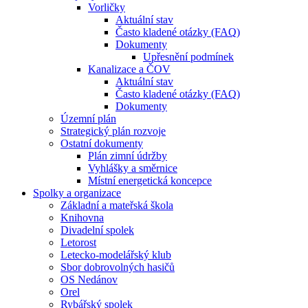
Vorličky
Aktuální stav
Často kladené otázky (FAQ)
Dokumenty
Upřesnění podmínek
Kanalizace a ČOV
Aktuální stav
Často kladené otázky (FAQ)
Dokumenty
Územní plán
Strategický plán rozvoje
Ostatní dokumenty
Plán zimní údržby
Vyhlášky a směrnice
Místní energetická koncepce
Spolky a organizace
Základní a mateřská škola
Knihovna
Divadelní spolek
Letorost
Letecko-modelářský klub
Sbor dobrovolných hasičů
OS Nedánov
Orel
Rybářský spolek