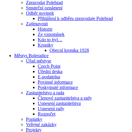
Zpravodaj Polehrad
Smuteční oznámení
Odběr novinek
Přihlášení k odběru zpravodaje Polehrad
Zajímavosti
Historie
Ze vzpomínek
Kdo to byl…
Kroniky
Obecní kronika 1928
Městys Boleradice
Úřad městyse
Czech Point
Úřední deska
E-podatelna
Povinné informace
Poskytnuté informace
Zastupitelstvo a rada
Členové zastupitelstva a rady
Usnesení zastupitelstva
Usnesení rady
Rozpočet
Poplatky
Veřejné zakázky
Projekty