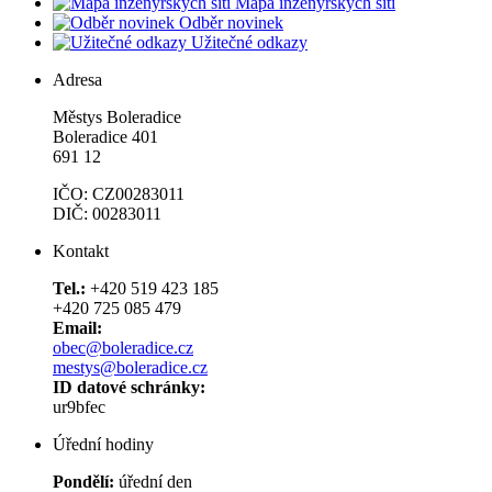
Mapa inženýrských sítí
Odběr novinek
Užitečné odkazy
Adresa
Městys Boleradice
Boleradice 401
691 12
IČO: CZ00283011
DIČ: 00283011
Kontakt
Tel.:
+420 519 423 185
+420 725 085 479
Email:
obec@boleradice.cz
mestys@boleradice.cz
ID datové schránky:
ur9bfec
Úřední hodiny
Pondělí:
úřední den