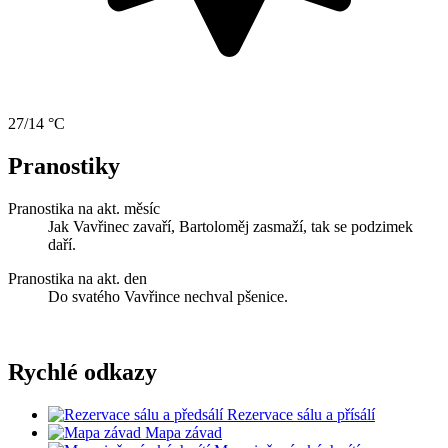
27/14 °C
Pranostiky
Pranostika na akt. měsíc
Jak Vavřinec zavaří, Bartoloměj zasmaží, tak se podzimek
daří.
Pranostika na akt. den
Do svatého Vavřince nechval pšenice.
Rychlé odkazy
Rezervace sálu a přísálí
Mapa závad