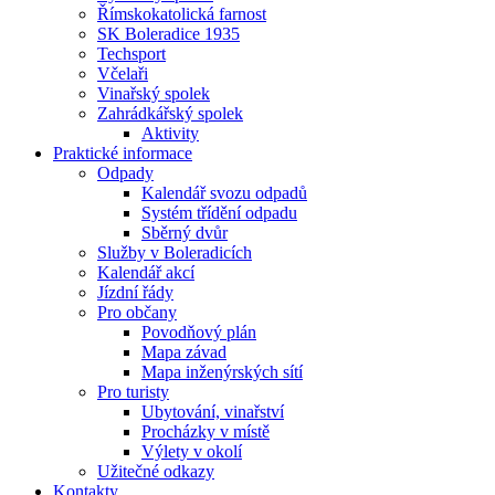
Římskokatolická farnost
SK Boleradice 1935
Techsport
Včelaři
Vinařský spolek
Zahrádkářský spolek
Aktivity
Praktické informace
Odpady
Kalendář svozu odpadů
Systém třídění odpadu
Sběrný dvůr
Služby v Boleradicích
Kalendář akcí
Jízdní řády
Pro občany
Povodňový plán
Mapa závad
Mapa inženýrských sítí
Pro turisty
Ubytování, vinařství
Procházky v místě
Výlety v okolí
Užitečné odkazy
Kontakty