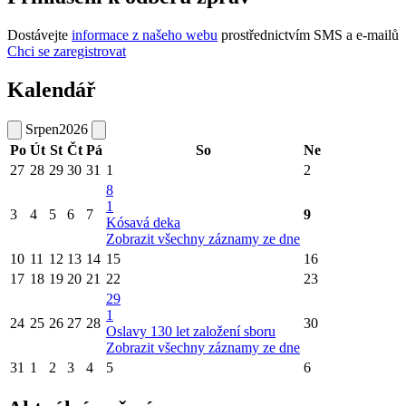
Dostávejte
informace z našeho webu
prostřednictvím SMS a e-mailů
Chci se zaregistrovat
Kalendář
Srpen
2026
Po
Út
St
Čt
Pá
So
Ne
27
28
29
30
31
1
2
8
1
3
4
5
6
7
9
Kósavá deka
Zobrazit všechny záznamy ze dne
10
11
12
13
14
15
16
17
18
19
20
21
22
23
29
1
24
25
26
27
28
30
Oslavy 130 let založení sboru
Zobrazit všechny záznamy ze dne
31
1
2
3
4
5
6