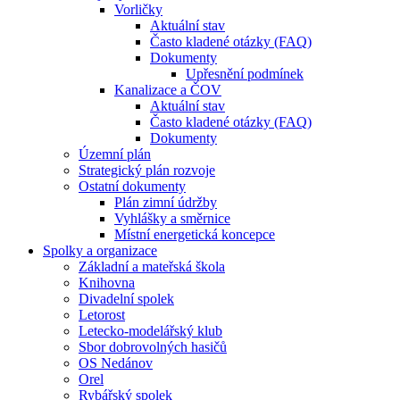
Vorličky
Aktuální stav
Často kladené otázky (FAQ)
Dokumenty
Upřesnění podmínek
Kanalizace a ČOV
Aktuální stav
Často kladené otázky (FAQ)
Dokumenty
Územní plán
Strategický plán rozvoje
Ostatní dokumenty
Plán zimní údržby
Vyhlášky a směrnice
Místní energetická koncepce
Spolky a organizace
Základní a mateřská škola
Knihovna
Divadelní spolek
Letorost
Letecko-modelářský klub
Sbor dobrovolných hasičů
OS Nedánov
Orel
Rybářský spolek