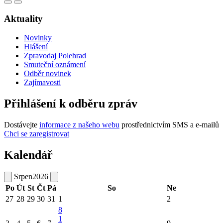
Aktuality
Novinky
Hlášení
Zpravodaj Polehrad
Smuteční oznámení
Odběr novinek
Zajímavosti
Přihlášení k odběru zpráv
Dostávejte
informace z našeho webu
prostřednictvím SMS a e-mailů
Chci se zaregistrovat
Kalendář
Srpen
2026
Po
Út
St
Čt
Pá
So
Ne
27
28
29
30
31
1
2
8
1