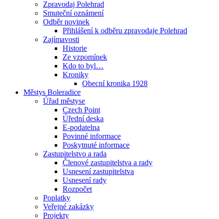
Zpravodaj Polehrad
Smuteční oznámení
Odběr novinek
Přihlášení k odběru zpravodaje Polehrad
Zajímavosti
Historie
Ze vzpomínek
Kdo to byl…
Kroniky
Obecní kronika 1928
Městys Boleradice
Úřad městyse
Czech Point
Úřední deska
E-podatelna
Povinné informace
Poskytnuté informace
Zastupitelstvo a rada
Členové zastupitelstva a rady
Usnesení zastupitelstva
Usnesení rady
Rozpočet
Poplatky
Veřejné zakázky
Projekty