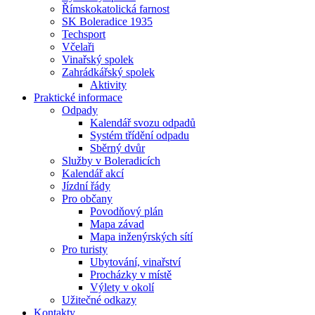
Římskokatolická farnost
SK Boleradice 1935
Techsport
Včelaři
Vinařský spolek
Zahrádkářský spolek
Aktivity
Praktické informace
Odpady
Kalendář svozu odpadů
Systém třídění odpadu
Sběrný dvůr
Služby v Boleradicích
Kalendář akcí
Jízdní řády
Pro občany
Povodňový plán
Mapa závad
Mapa inženýrských sítí
Pro turisty
Ubytování, vinařství
Procházky v místě
Výlety v okolí
Užitečné odkazy
Kontakty