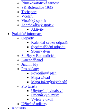
Římskokatolická farnost
SK Boleradice 1935
Techsport
Včelaři
Vinařský spolek
Zahrádkářský spolek
Aktivity
Praktické informace
Odpady
Kalendář svozu odpadů
Systém třídění odpadu
Sběrný dvůr
Služby v Boleradicích
Kalendář akcí
Jízdní řády
Pro občany
Povodňový plán
Mapa závad
Mapa inženýrských sítí
Pro turisty
Ubytování, vinařství
Procházky v místě
Výlety v okolí
Užitečné odkazy
Kontakty