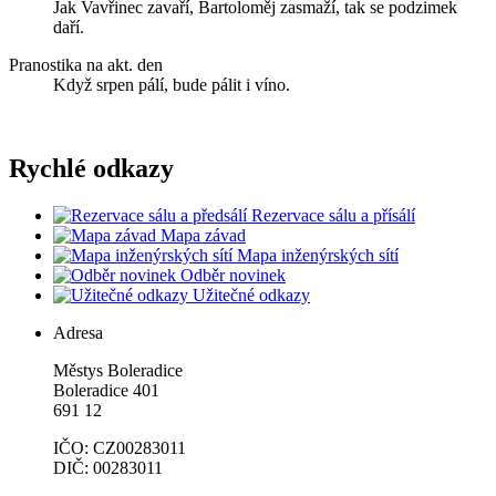
Jak Vavřinec zavaří, Bartoloměj zasmaží, tak se podzimek
daří.
Pranostika na akt. den
Když srpen pálí, bude pálit i víno.
Rychlé odkazy
Rezervace sálu a přísálí
Mapa závad
Mapa inženýrských sítí
Odběr novinek
Užitečné odkazy
Adresa
Městys Boleradice
Boleradice 401
691 12
IČO: CZ00283011
DIČ: 00283011