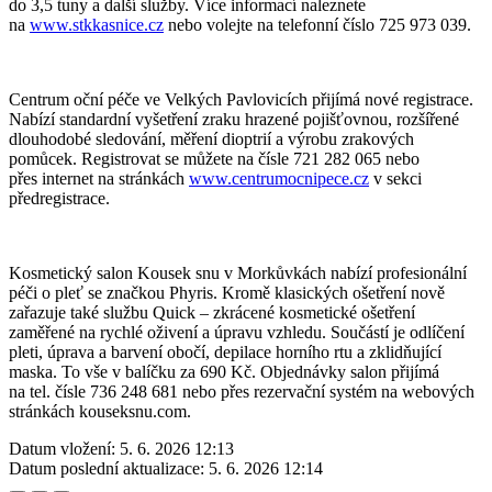
do 3,5 tuny a další služby. Více informací naleznete
na
www.stkkasnice.cz
nebo volejte na telefonní číslo 725 973 039.
Centrum oční péče ve Velkých Pavlovicích přijímá nové registrace.
Nabízí standardní vyšetření zraku hrazené pojišťovnou, rozšířené
dlouhodobé sledování, měření dioptrií a výrobu zrakových
pomůcek. Registrovat se můžete na čísle 721 282 065 nebo
přes internet na stránkách
www.centrumocnipece.cz
v sekci
předregistrace.
Kosmetický salon Kousek snu v Morkůvkách nabízí profesionální
péči o pleť se značkou Phyris. Kromě klasických ošetření nově
zařazuje také službu Quick – zkrácené kosmetické ošetření
zaměřené na rychlé oživení a úpravu vzhledu. Součástí je odlíčení
pleti, úprava a barvení obočí, depilace horního rtu a zklidňující
maska. To vše v balíčku za 690 Kč. Objednávky salon přijímá
na tel. čísle 736 248 681 nebo přes rezervační systém na webových
stránkách kouseksnu.com.
Datum vložení:
5. 6. 2026 12:13
Datum poslední aktualizace:
5. 6. 2026 12:14