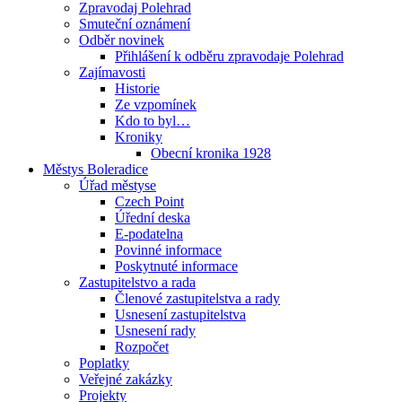
Zpravodaj Polehrad
Smuteční oznámení
Odběr novinek
Přihlášení k odběru zpravodaje Polehrad
Zajímavosti
Historie
Ze vzpomínek
Kdo to byl…
Kroniky
Obecní kronika 1928
Městys Boleradice
Úřad městyse
Czech Point
Úřední deska
E-podatelna
Povinné informace
Poskytnuté informace
Zastupitelstvo a rada
Členové zastupitelstva a rady
Usnesení zastupitelstva
Usnesení rady
Rozpočet
Poplatky
Veřejné zakázky
Projekty