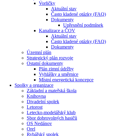
Vorličky
Aktuální stav
Často kladené otázky (FAQ)
Dokumenty
Upřesnění podmínek
Kanalizace a ČOV
Aktuální stav
Často kladené otázky (FAQ)
Dokumenty
Územní plán
Strategický plán rozvoje
Ostatní dokumenty
Plán zimní údržby
Vyhlášky a směrnice
Místní energetická koncepce
Spolky a organizace
Základní a mateřská škola
Knihovna
Divadelní spolek
Letorost
Letecko-modelářský klub
Sbor dobrovolných hasičů
OS Nedánov
Orel
Rybářský spolek