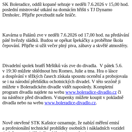
SK Boleradice, oddíl kopané sehraje v neděli 7.6.2026 v 15,00 hod.
poslední mistrovské utkání na domácím hřišti s TJ Dynamo
Drnholec. Přijďte povzbudit naše hráče.
Kavárna u Palánů zve v neděli 7.6.2026 od 17,00 hod. na předávání
páté hvězdy sládků. Budou se opékat špekáčky a proběhne škola
čepování. Přijďte si užít večer plný piva, zábavy a skvělé atmosféry.
Divadelní spolek bratří Mrštíků vás zve do divadla. V pátek 5.6.
v 19:30 můžete shlédnout hru Romeo, Julie a tma. Hra o lásce
a dospívání v těžkých časech získala spoustu ocenění a probojovala
se i na národní přehlídku ochotnických divadel. V této sezóně ji
můžete v Boleradickém divadle vidět naposledy. Kompletní
program divadla najdete na webu
www.boleradice-divadlo.cz
či
na nástěnce před divadlem. Vstupenky můžete koupit v pokladně
divadla nebo na webu
www.boleradice-divadlo.cz
.
Nově otevřené STK Kašnice oznamuje, že nabízí měření emisí
a profesionální technické prohlídky osobních i nákladních vozidel