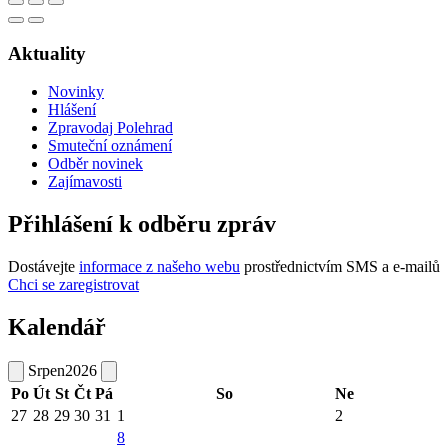
Aktuality
Novinky
Hlášení
Zpravodaj Polehrad
Smuteční oznámení
Odběr novinek
Zajímavosti
Přihlášení k odběru zpráv
Dostávejte
informace z našeho webu
prostřednictvím SMS a e-mailů
Chci se zaregistrovat
Kalendář
Srpen
2026
Po
Út
St
Čt
Pá
So
Ne
27
28
29
30
31
1
2
8