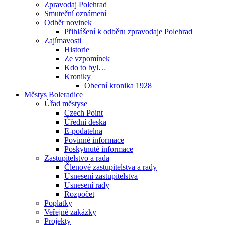
Zpravodaj Polehrad
Smuteční oznámení
Odběr novinek
Přihlášení k odběru zpravodaje Polehrad
Zajímavosti
Historie
Ze vzpomínek
Kdo to byl…
Kroniky
Obecní kronika 1928
Městys Boleradice
Úřad městyse
Czech Point
Úřední deska
E-podatelna
Povinné informace
Poskytnuté informace
Zastupitelstvo a rada
Členové zastupitelstva a rady
Usnesení zastupitelstva
Usnesení rady
Rozpočet
Poplatky
Veřejné zakázky
Projekty