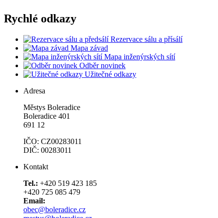
Rychlé odkazy
Rezervace sálu a přísálí
Mapa závad
Mapa inženýrských sítí
Odběr novinek
Užitečné odkazy
Adresa
Městys Boleradice
Boleradice 401
691 12
IČO: CZ00283011
DIČ: 00283011
Kontakt
Tel.:
+420 519 423 185
+420 725 085 479
Email:
obec@boleradice.cz