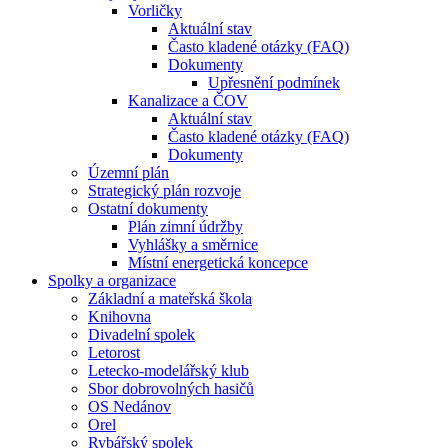
Vorličky
Aktuální stav
Často kladené otázky (FAQ)
Dokumenty
Upřesnění podmínek
Kanalizace a ČOV
Aktuální stav
Často kladené otázky (FAQ)
Dokumenty
Územní plán
Strategický plán rozvoje
Ostatní dokumenty
Plán zimní údržby
Vyhlášky a směrnice
Místní energetická koncepce
Spolky a organizace
Základní a mateřská škola
Knihovna
Divadelní spolek
Letorost
Letecko-modelářský klub
Sbor dobrovolných hasičů
OS Nedánov
Orel
Rybářský spolek