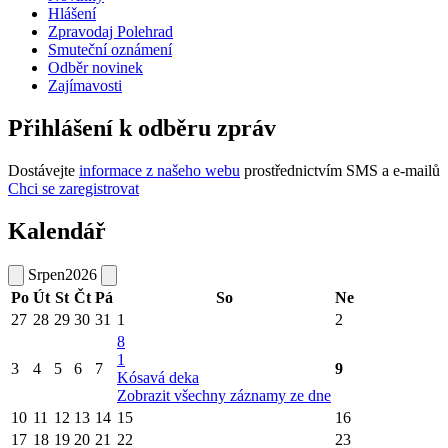
Hlášení
Zpravodaj Polehrad
Smuteční oznámení
Odběr novinek
Zajímavosti
Přihlášení k odběru zpráv
Dostávejte
informace z našeho webu
prostřednictvím SMS a e-mailů
Chci se zaregistrovat
Kalendář
Srpen
2026
Po
Út
St
Čt
Pá
So
Ne
27
28
29
30
31
1
2
8
1
3
4
5
6
7
9
Kósavá deka
Zobrazit všechny záznamy ze dne
10
11
12
13
14
15
16
17
18
19
20
21
22
23