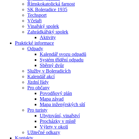
Římskokatolická farnost
SK Boleradice 1935
Techsport
Včelaři
Vinařský spolek
Zahrádkářský spolek
Aktivity
Praktické informace
Odpady
Kalendář svozu odpadů
Systém třídění odpadu
Sběrný dvůr
Služby v Boleradicích
Kalendář akcí
Jízdní řády
Pro občany
Povodňový plán
Mapa závad
Mapa inženýrských sítí
Pro turisty
Ubytování, vinařství
Procházky v místě
Výlety v okolí
Užitečné odkazy
Kontakty