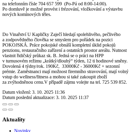
na telefonním čísle 704 657 599 (Po-Pá od 8:00-14:00).
Po domluvě je možné provést i frézování, vložkování a výstavbu
nových komínových těles.
Do Vinařství U Kapličky Zaječí hledají spolehlivého, pečlivého
a zodpovědného člověka se smyslem pro pořádek na pozici
POKOJSKÁ. Práce pokojské obnáší kompletní úklid pokojů
penzionu, restauračního zařízení a ostatních prostor areálu. Nutnost
vlastnit řidičský průkaz sk. B. Jedná se o práci na HPP
v turnusovém režimu „krátký/dlouhý“ týden, 12 ti hodinové směny.
Dovolená 4 týdny/rok. 190Kč, 33000Kč - 36000Kč + sezonní
prémie. Zaměstnanci mají možnost firemního stravování, mají volný
vstup do wellness/fitness a mohou si také zakoupit zboží
za zvýhodněnou cenu.V případě zájmu volejte na tel. 725 539 852.
Datum vložení:
3. 10. 2025 11:36
Datum poslední aktualizace:
3. 10. 2025 11:37
Aktuality
Novinky