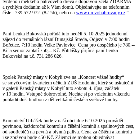
tvrdého i měkkého palivového dřeva s dopravou zcela ZDARMA
a rychlým dodáním až k Vám domů. Objednávejte na telefonním
čísle : 739 572 972 (8-15h), nebo na
www.drevohabrovany.cz
.“
Paní Lenka Bukovská pořádá tuto neděli 5. 10.2025 jednodenní
zájezd do termálních lázní Dunajská Streda, Odjezd v 7:00 hodin
Bořetice, 7:10 hodin Velké Pavlovice. Cena pro dospělého je 780,--
Kč a senior zaplatí 750,-- Kč. Přihlášky přijímá paní Lenka
Bukovská na t.č. 731 286 026.
Spolek Panský mlaty v Kobylí zve na „Koncert vážné hudby“
se smyčcovým kvartetem učitelů ZUŠ Hodonín, který se uskuteční
v galerii Panský mlaty v Kobylí tuto sobotu 4. října, začátek
v 19 hodin. Vstupné dobrovolné. Nechte si po volebním víkendu
pohladit duši hudbou z děl velikánů české a světové hudby.
Kominictví Urbášek bude v naší obci dne 6.10.2025 provádět
povinnou, každoroční kontrolu a čištění komínů a spalinových cest,
od spotřebičů na pevná a plynná paliva. Cena za čištění a kontrolu
i se zprávou bude 450 Kč. Zájemci se mohou objednávat