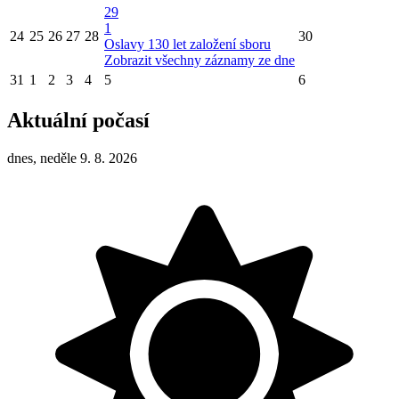
29
1
24
25
26
27
28
30
Oslavy 130 let založení sboru
Zobrazit všechny záznamy ze dne
31
1
2
3
4
5
6
Aktuální počasí
dnes, neděle 9. 8. 2026