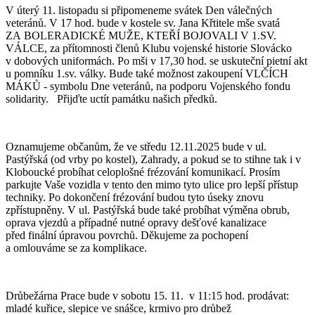
V úterý 11. listopadu si připomeneme svátek Den válečných
veteránů. V 17 hod. bude v kostele sv. Jana Křtitele mše svatá
ZA BOLERADICKÉ MUŽE, KTEŘÍ BOJOVALI V 1.SV.
VÁLCE, za přítomnosti členů Klubu vojenské historie Slovácko
v dobových uniformách. Po mši v 17,30 hod. se uskuteční pietní akt
u pomníku 1.sv. války. Bude také možnost zakoupení VLČÍCH
MÁKŮ - symbolu Dne veteránů, na podporu Vojenského fondu
solidarity. Přijďte uctít památku našich předků.
Oznamujeme občanům, že ve středu 12.11.2025 bude v ul.
Pastýřská (od vrby po kostel), Zahrady, a pokud se to stihne tak i v
Kloboucké probíhat celoplošné frézování komunikací. Prosím
parkujte Vaše vozidla v tento den mimo tyto ulice pro lepší přístup
techniky. Po dokončení frézování budou tyto úseky znovu
zpřístupněny. V ul. Pastýřská bude také probíhat výměna obrub,
oprava vjezdů a případné nutné opravy dešťové kanalizace
před finální úpravou povrchů. Děkujeme za pochopení
a omlouváme se za komplikace.
Drůbežárna Prace bude v sobotu 15. 11. v 11:15 hod. prodávat:
mladé kuřice, slepice ve snášce, krmivo pro drůbež