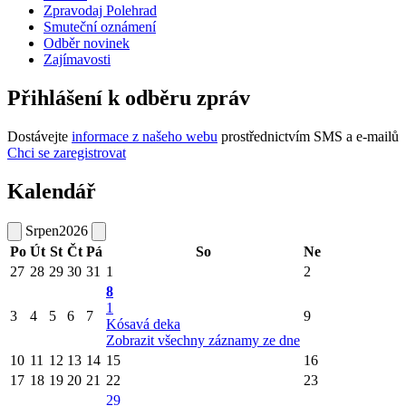
Zpravodaj Polehrad
Smuteční oznámení
Odběr novinek
Zajímavosti
Přihlášení k odběru zpráv
Dostávejte
informace z našeho webu
prostřednictvím SMS a e-mailů
Chci se zaregistrovat
Kalendář
Srpen
2026
Po
Út
St
Čt
Pá
So
Ne
27
28
29
30
31
1
2
8
1
3
4
5
6
7
9
Kósavá deka
Zobrazit všechny záznamy ze dne
10
11
12
13
14
15
16
17
18
19
20
21
22
23
29