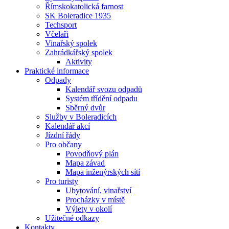
Římskokatolická farnost
SK Boleradice 1935
Techsport
Včelaři
Vinařský spolek
Zahrádkářský spolek
Aktivity
Praktické informace
Odpady
Kalendář svozu odpadů
Systém třídění odpadu
Sběrný dvůr
Služby v Boleradicích
Kalendář akcí
Jízdní řády
Pro občany
Povodňový plán
Mapa závad
Mapa inženýrských sítí
Pro turisty
Ubytování, vinařství
Procházky v místě
Výlety v okolí
Užitečné odkazy
Kontakty