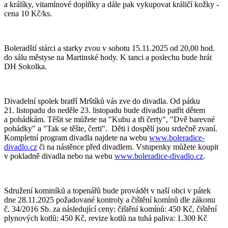
a králíky, vitamínové doplňky a dále pak vykupovat králičí kožky -
cena 10 Kč/ks.
Boleradští stárci a starky zvou v sobotu 15.11.2025 od 20,00 hod.
do sálu městyse na Martinské hody. K tanci a poslechu bude hrát
DH Sokolka.
Divadelní spolek bratří Mrštíků vás zve do divadla. Od pátku
21. listopadu do neděle 23. listopadu bude divadlo patřit dětem
a pohádkám. Těšit se můžete na "Kubu a tři čerty", "Dvě barevné
pohádky" a "Tak se těšte, čerti". Děti i dospělí jsou srdečně zvaní.
Kompletní program divadla najdete na webu
www.boleradice-
divadlo.cz
či na nástěnce před divadlem. Vstupenky můžete koupit
v pokladně divadla nebo na webu
www.boleradice-divadlo.cz
.
Sdružení kominíků a topenářů bude provádět v naší obci v pátek
dne 28.11.2025 požadované kontroly a čištění komínů dle zákonu
č. 34/2016 Sb. za následující ceny: čištění komínů: 450 Kč, čištění
plynových kotlů: 450 Kč, revize kotlů na tuhá paliva: 1.300 Kč