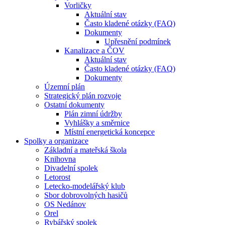
Vorličky
Aktuální stav
Často kladené otázky (FAQ)
Dokumenty
Upřesnění podmínek
Kanalizace a ČOV
Aktuální stav
Často kladené otázky (FAQ)
Dokumenty
Územní plán
Strategický plán rozvoje
Ostatní dokumenty
Plán zimní údržby
Vyhlášky a směrnice
Místní energetická koncepce
Spolky a organizace
Základní a mateřská škola
Knihovna
Divadelní spolek
Letorost
Letecko-modelářský klub
Sbor dobrovolných hasičů
OS Nedánov
Orel
Rybářský spolek