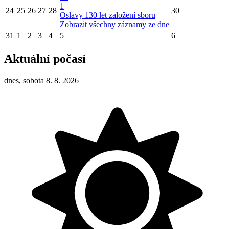
1
24
25
26
27
28
30
Oslavy 130 let založení sboru
Zobrazit všechny záznamy ze dne
31
1
2
3
4
5
6
Aktuální počasí
dnes, sobota 8. 8. 2026