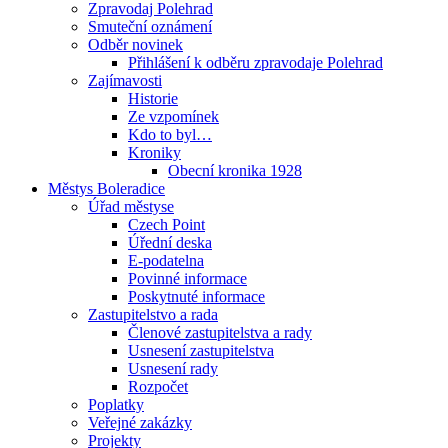
Zpravodaj Polehrad
Smuteční oznámení
Odběr novinek
Přihlášení k odběru zpravodaje Polehrad
Zajímavosti
Historie
Ze vzpomínek
Kdo to byl…
Kroniky
Obecní kronika 1928
Městys Boleradice
Úřad městyse
Czech Point
Úřední deska
E-podatelna
Povinné informace
Poskytnuté informace
Zastupitelstvo a rada
Členové zastupitelstva a rady
Usnesení zastupitelstva
Usnesení rady
Rozpočet
Poplatky
Veřejné zakázky
Projekty