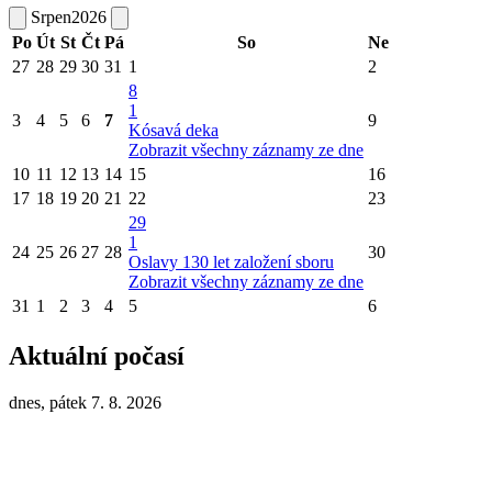
Srpen
2026
Po
Út
St
Čt
Pá
So
Ne
27
28
29
30
31
1
2
8
1
3
4
5
6
7
9
Kósavá deka
Zobrazit všechny záznamy ze dne
10
11
12
13
14
15
16
17
18
19
20
21
22
23
29
1
24
25
26
27
28
30
Oslavy 130 let založení sboru
Zobrazit všechny záznamy ze dne
31
1
2
3
4
5
6
Aktuální počasí
dnes, pátek 7. 8. 2026