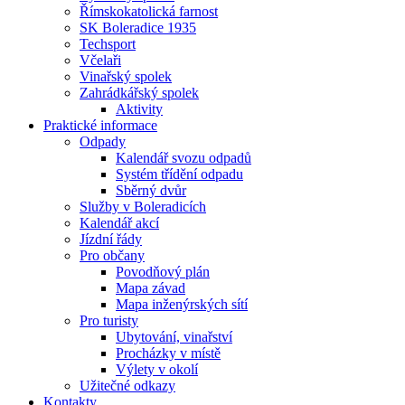
Římskokatolická farnost
SK Boleradice 1935
Techsport
Včelaři
Vinařský spolek
Zahrádkářský spolek
Aktivity
Praktické informace
Odpady
Kalendář svozu odpadů
Systém třídění odpadu
Sběrný dvůr
Služby v Boleradicích
Kalendář akcí
Jízdní řády
Pro občany
Povodňový plán
Mapa závad
Mapa inženýrských sítí
Pro turisty
Ubytování, vinařství
Procházky v místě
Výlety v okolí
Užitečné odkazy
Kontakty