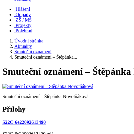
Hlášení
Odpady
ZŠ / MŠ
Projekty
Polehrad
Úvodní stránka
Aktuality
Smuteční oznámení
Smuteční oznámení – Štěpánka...
Smuteční oznámení – Štěpánka
Smuteční oznámení – Štěpánka Novotňáková
Přílohy
S22C-6e22092613490
S22C-6e22092613490.pdf