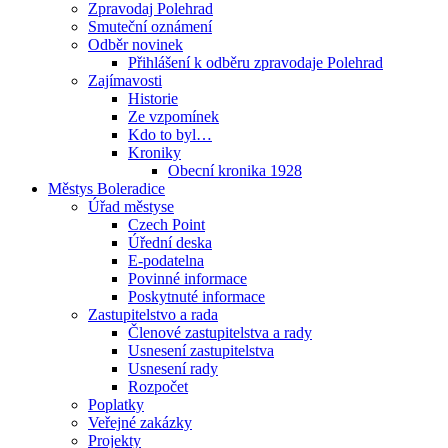
Zpravodaj Polehrad
Smuteční oznámení
Odběr novinek
Přihlášení k odběru zpravodaje Polehrad
Zajímavosti
Historie
Ze vzpomínek
Kdo to byl…
Kroniky
Obecní kronika 1928
Městys Boleradice
Úřad městyse
Czech Point
Úřední deska
E-podatelna
Povinné informace
Poskytnuté informace
Zastupitelstvo a rada
Členové zastupitelstva a rady
Usnesení zastupitelstva
Usnesení rady
Rozpočet
Poplatky
Veřejné zakázky
Projekty