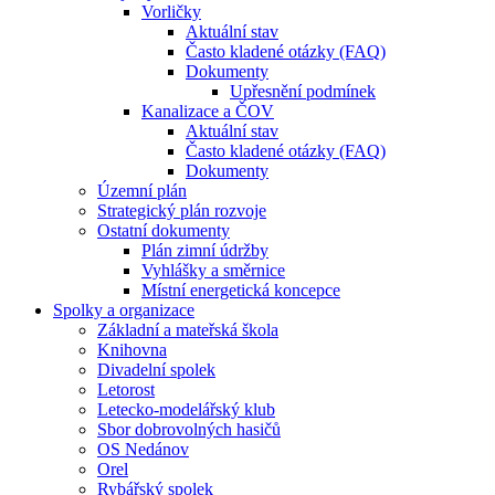
Vorličky
Aktuální stav
Často kladené otázky (FAQ)
Dokumenty
Upřesnění podmínek
Kanalizace a ČOV
Aktuální stav
Často kladené otázky (FAQ)
Dokumenty
Územní plán
Strategický plán rozvoje
Ostatní dokumenty
Plán zimní údržby
Vyhlášky a směrnice
Místní energetická koncepce
Spolky a organizace
Základní a mateřská škola
Knihovna
Divadelní spolek
Letorost
Letecko-modelářský klub
Sbor dobrovolných hasičů
OS Nedánov
Orel
Rybářský spolek