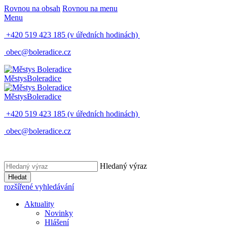
Rovnou na obsah
Rovnou na menu
Menu
+420 519 423 185
(v úředních hodinách)
obec@boleradice.cz
Městys
Boleradice
Městys
Boleradice
+420 519 423 185
(v úředních hodinách)
obec@boleradice.cz
Hledaný výraz
Hledat
rozšířené vyhledávání
Aktuality
Novinky
Hlášení