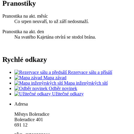
Pranostiky
Pranostika na akt. měsíc
Co srpen neuvaří, to už září nedosmaží.
Pranostika na akt. den
Na svatého Kajetána otvírá se stodol brána.
Rychlé odkazy
Rezervace sálu a přísálí
Mapa závad
Mapa inženýrských sítí
Odběr novinek
Užitečné odkazy
Adresa
Městys Boleradice
Boleradice 401
691 12