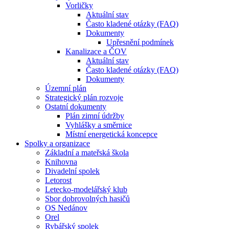
Vorličky
Aktuální stav
Často kladené otázky (FAQ)
Dokumenty
Upřesnění podmínek
Kanalizace a ČOV
Aktuální stav
Často kladené otázky (FAQ)
Dokumenty
Územní plán
Strategický plán rozvoje
Ostatní dokumenty
Plán zimní údržby
Vyhlášky a směrnice
Místní energetická koncepce
Spolky a organizace
Základní a mateřská škola
Knihovna
Divadelní spolek
Letorost
Letecko-modelářský klub
Sbor dobrovolných hasičů
OS Nedánov
Orel
Rybářský spolek