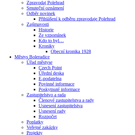
Zpravodaj Polehrad
Smuteční oznámení
Odběr novinek
Přihlášení k odběru zpravodaje Polehrad
Zajímavosti
Historie
Ze vzpomínek
Kdo to byl…
Kroniky
Obecní kronika 1928
Městys Boleradice
Úřad městyse
Czech Point
Úřední deska
E-podatelna
Povinné informace
Poskytnuté informace
Zastupitelstvo a rada
Členové zastupitelstva a rady
Usnesení zastupitelstva
Usnesení rady
Rozpočet
Poplatky
Veřejné zakázky
Projekty