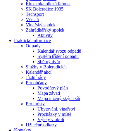
Římskokatolická farnost
SK Boleradice 1935
Techsport
Včelaři
Vinařský spolek
Zahrádkářský spolek
Aktivity
Praktické informace
Odpady
Kalendář svozu odpadů
Systém třídění odpadu
Sběrný dvůr
Služby v Boleradicích
Kalendář akcí
Jízdní řády
Pro občany
Povodňový plán
Mapa závad
Mapa inženýrských sítí
Pro turisty
Ubytování, vinařství
Procházky v místě
Výlety v okolí
Užitečné odkazy
Kontakty