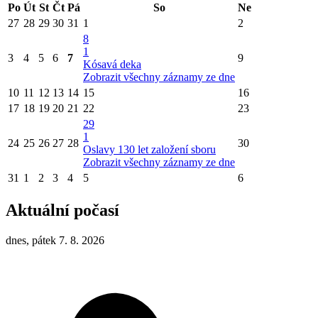
Po
Út
St
Čt
Pá
So
Ne
27
28
29
30
31
1
2
8
1
3
4
5
6
7
9
Kósavá deka
Zobrazit všechny záznamy ze dne
10
11
12
13
14
15
16
17
18
19
20
21
22
23
29
1
24
25
26
27
28
30
Oslavy 130 let založení sboru
Zobrazit všechny záznamy ze dne
31
1
2
3
4
5
6
Aktuální počasí
dnes, pátek 7. 8. 2026