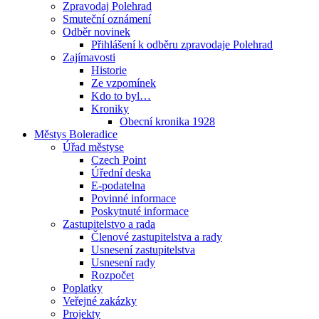
Zpravodaj Polehrad
Smuteční oznámení
Odběr novinek
Přihlášení k odběru zpravodaje Polehrad
Zajímavosti
Historie
Ze vzpomínek
Kdo to byl…
Kroniky
Obecní kronika 1928
Městys Boleradice
Úřad městyse
Czech Point
Úřední deska
E-podatelna
Povinné informace
Poskytnuté informace
Zastupitelstvo a rada
Členové zastupitelstva a rady
Usnesení zastupitelstva
Usnesení rady
Rozpočet
Poplatky
Veřejné zakázky
Projekty