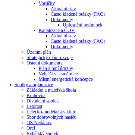
Vorličky
Aktuální stav
Často kladené otázky (FAQ)
Dokumenty
Upřesnění podmínek
Kanalizace a ČOV
Aktuální stav
Často kladené otázky (FAQ)
Dokumenty
Územní plán
Strategický plán rozvoje
Ostatní dokumenty
Plán zimní údržby
Vyhlášky a směrnice
Místní energetická koncepce
Spolky a organizace
Základní a mateřská škola
Knihovna
Divadelní spolek
Letorost
Letecko-modelářský klub
Sbor dobrovolných hasičů
OS Nedánov
Orel
Rybářský spolek