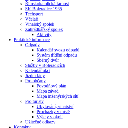
Římskokatolická farnost
SK Boleradice 1935
Techsport
Včelaři
Vinařský spolek
Zahrádkářský spolek
Aktivity
Praktické informace
Odpady
Kalendář svozu odpadů
Systém třídění odpadu
Sběrný dvůr
Služby v Boleradicích
Kalendář akcí
Jízdní řády
Pro občany
Povodňový plán
Mapa závad
Mapa inženýrských sítí
Pro turisty
Ubytování, vinařství
Procházky v místě
Výlety v okolí
Užitečné odkazy
Kontakty