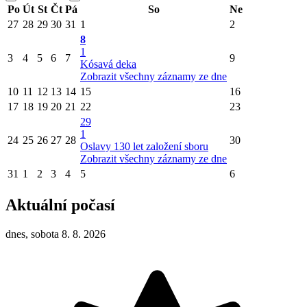
Po
Út
St
Čt
Pá
So
Ne
27
28
29
30
31
1
2
8
1
3
4
5
6
7
9
Kósavá deka
Zobrazit všechny záznamy ze dne
10
11
12
13
14
15
16
17
18
19
20
21
22
23
29
1
24
25
26
27
28
30
Oslavy 130 let založení sboru
Zobrazit všechny záznamy ze dne
31
1
2
3
4
5
6
Aktuální počasí
dnes, sobota 8. 8. 2026