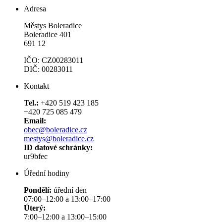
Adresa
Městys Boleradice
Boleradice 401
691 12
IČO: CZ00283011
DIČ: 00283011
Kontakt
Tel.:
+420 519 423 185
+420 725 085 479
Email:
obec@boleradice.cz
mestys@boleradice.cz
ID datové schránky:
ur9bfec
Úřední hodiny
Pondělí:
úřední den
07:00–12:00 a 13:00–17:00
Úterý:
7:00–12:00 a 13:00–15:00