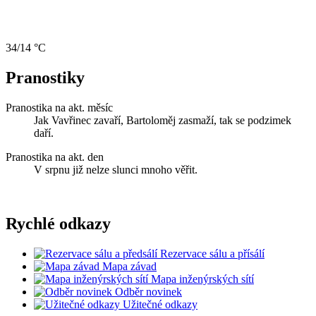
34/14 °C
Pranostiky
Pranostika na akt. měsíc
Jak Vavřinec zavaří, Bartoloměj zasmaží, tak se podzimek
daří.
Pranostika na akt. den
V srpnu již nelze slunci mnoho věřit.
Rychlé odkazy
Rezervace sálu a přísálí
Mapa závad
Mapa inženýrských sítí
Odběr novinek
Užitečné odkazy