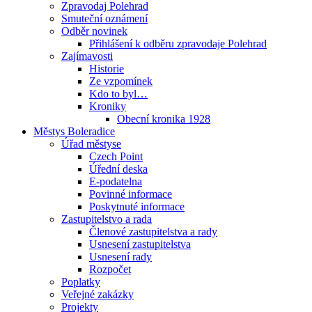
Zpravodaj Polehrad
Smuteční oznámení
Odběr novinek
Přihlášení k odběru zpravodaje Polehrad
Zajímavosti
Historie
Ze vzpomínek
Kdo to byl…
Kroniky
Obecní kronika 1928
Městys Boleradice
Úřad městyse
Czech Point
Úřední deska
E-podatelna
Povinné informace
Poskytnuté informace
Zastupitelstvo a rada
Členové zastupitelstva a rady
Usnesení zastupitelstva
Usnesení rady
Rozpočet
Poplatky
Veřejné zakázky
Projekty