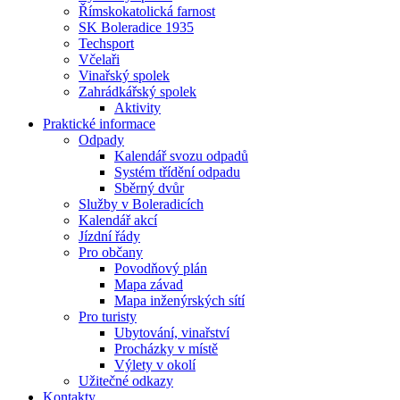
Římskokatolická farnost
SK Boleradice 1935
Techsport
Včelaři
Vinařský spolek
Zahrádkářský spolek
Aktivity
Praktické informace
Odpady
Kalendář svozu odpadů
Systém třídění odpadu
Sběrný dvůr
Služby v Boleradicích
Kalendář akcí
Jízdní řády
Pro občany
Povodňový plán
Mapa závad
Mapa inženýrských sítí
Pro turisty
Ubytování, vinařství
Procházky v místě
Výlety v okolí
Užitečné odkazy
Kontakty