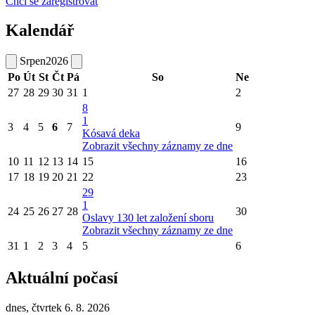
Chci se zaregistrovat
Kalendář
Srpen
2026
Po
Út
St
Čt
Pá
So
Ne
27
28
29
30
31
1
2
8
1
3
4
5
6
7
9
Kósavá deka
Zobrazit všechny záznamy ze dne
10
11
12
13
14
15
16
17
18
19
20
21
22
23
29
1
24
25
26
27
28
30
Oslavy 130 let založení sboru
Zobrazit všechny záznamy ze dne
31
1
2
3
4
5
6
Aktuální počasí
dnes, čtvrtek 6. 8. 2026