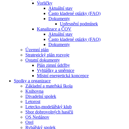
Vorličky
Aktuální stav
Často kladené otázky (FAQ)
Dokumenty
Upřesnění podmínek
Kanalizace a ČOV
Aktuální stav
Často kladené otázky (FAQ)
Dokumenty
Územní plán
Strategický plán rozvoje
Ostatní dokumenty
Plán zimní údržby
Vyhlášky a směrnice
Místní energetická koncepce
Spolky a organizace
Základní a mateřská škola
Knihovna
Divadelní spolek
Letorost
Letecko-modelářský klub
Sbor dobrovolných hasičů
OS Nedánov
Orel
Rybářský spolek